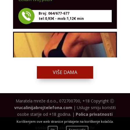
Broj: 064/677-677
tel:0,93€ - mob:1,12€ min
VIŠE DAMA
ALISA /
Kod #106
Maratela mreže d.o.o., 072700700, +18 Copyright Ⓒ
TRAŽIM:
razgovori, upoznavanje
vrucalinijabrojtelefona.com
| Usluge smiju koristiti
osobe starije od +18 godina. |
Polica privatnosti
Razgovaram, nazovi čim završim!
Partnerski portali:
ljubavni-oglasnik.net
|
Korištenjem ove web stranice pristajete na korištenje kolačića.
osobnikontakti.com
|
xxx.hr
Broj: 064/677-677
Ok
Saznaj više