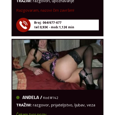
Razgovaram, nazovi čim završim!
Broj: 064/677-677
tel:0,93€ - mob:1,12€ min
ANĐELA /
Kod #142
TRAŽIM:
razgovor, prijateljstvo, ljubav, veza
Čekam tvoj poziv