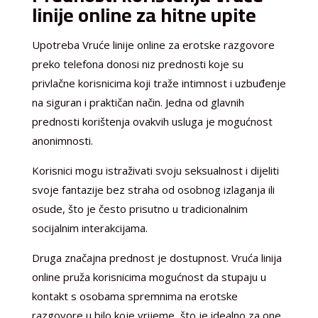
linije online za hitne upite
Upotreba Vruće linije online za erotske razgovore
preko telefona donosi niz prednosti koje su
privlačne korisnicima koji traže intimnost i uzbuđenje
na siguran i praktičan način. Jedna od glavnih
prednosti korištenja ovakvih usluga je mogućnost
anonimnosti.
Korisnici mogu istraživati svoju seksualnost i dijeliti
svoje fantazije bez straha od osobnog izlaganja ili
osude, što je često prisutno u tradicionalnim
socijalnim interakcijama.
Druga značajna prednost je dostupnost. Vruća linija
online pruža korisnicima mogućnost da stupaju u
kontakt s osobama spremnima na erotske
razgovore u bilo koje vrijeme, što je idealno za one