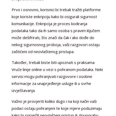
Prvo i osnovno, korisnici bi trebali tražiti platforme
koje koriste enkripciju kako bi osigurali sigurnost
komunikacije. Enkripcija je proces kodiranja
podataka tako da ih samo osoba s pravim ključem
može dešifrirati, što znači da čak i ako dođe do
nekog sigurnosnog proboja, vaši razgovori ostaju
zaštićeni od neovlaštenog pristupa.
Također, trebali biste biti upoznati s praksama
Vruće linije online u vezi s pohranom podataka. Neki
servisi mogu pohranjivati razgovore i osobne
informacije za unaprjeđenje usluge ili u svrhe
izvještavanja.
Važno je provjeriti koliko dugo i na koji način vaši
podaci ostaju pohranjeni te koje mjere poduzimaju
kako bi spriječili neovlašteni pristup ili zlouporabu.