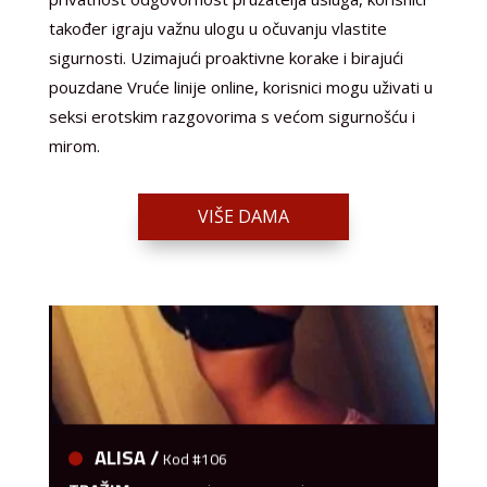
također igraju važnu ulogu u očuvanju vlastite
sigurnosti. Uzimajući proaktivne korake i birajući
pouzdane Vruće linije online, korisnici mogu uživati u
seksi erotskim razgovorima s većom sigurnošću i
mirom.
VIŠE DAMA
ALISA /
Kod #106
TRAŽIM:
razgovori, upoznavanje