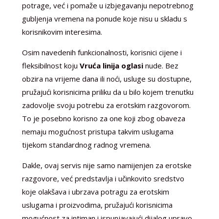
potrage, već i pomaže u izbjegavanju nepotrebnog
gubljenja vremena na ponude koje nisu u skladu s
korisnikovim interesima.
Osim navedenih funkcionalnosti, korisnici cijene i
fleksibilnost koju
Vruća linija oglasi
nude. Bez
obzira na vrijeme dana ili noći, usluge su dostupne,
pružajući korisnicima priliku da u bilo kojem trenutku
zadovolje svoju potrebu za erotskim razgovorom.
To je posebno korisno za one koji zbog obaveza
nemaju mogućnost pristupa takvim uslugama
tijekom standardnog radnog vremena.
Dakle, ovaj servis nije samo namijenjen za erotske
razgovore, već predstavlja i učinkovito sredstvo
koje olakšava i ubrzava potragu za erotskim
uslugama i proizvodima, pružajući korisnicima
mogućnost za intiman i ispunjavajući dijalog upravo