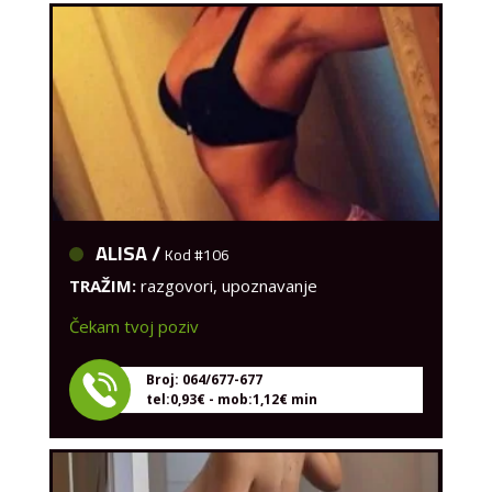
ALISA /
Kod #106
TRAŽIM:
razgovori, upoznavanje
Čekam tvoj poziv
Broj: 064/677-677
tel:0,93€ - mob:1,12€ min