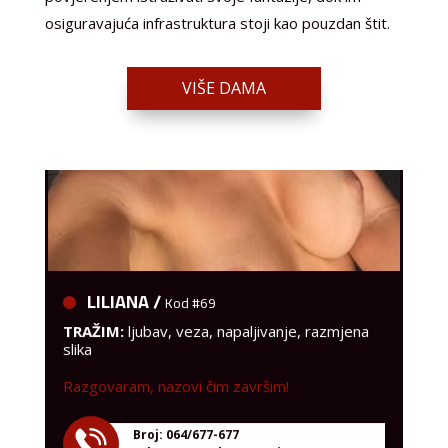
osiguravajuća infrastruktura stoji kao pouzdan štit.
VIŠE DAMA
LILIANA /
Kod #69
TRAŽIM:
ljubav, veza, napaljivanje, razmjena
slika
Razgovaram, nazovi čim završim!
Broj: 064/677-677
tel:0,93€ - mob:1,12€ min