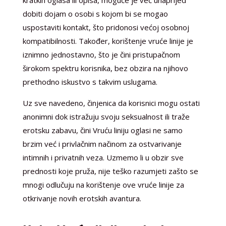
kratkih oglasa ili opisa, moguće je već unaprijed
dobiti dojam o osobi s kojom bi se mogao
uspostaviti kontakt, što pridonosi većoj osobnoj
kompatibilnosti. Također, korištenje vruće linije je
iznimno jednostavno, što je čini pristupačnom
širokom spektru korisnika, bez obzira na njihovo
prethodno iskustvo s takvim uslugama.
Uz sve navedeno, činjenica da korisnici mogu ostati
anonimni dok istražuju svoju seksualnost ili traže
erotsku zabavu, čini Vruću liniju oglasi ne samo
brzim već i privlačnim načinom za ostvarivanje
intimnih i privatnih veza. Uzmemo li u obzir sve
prednosti koje pruža, nije teško razumjeti zašto se
mnogi odlučuju na korištenje ove vruće linije za
otkrivanje novih erotskih avantura.