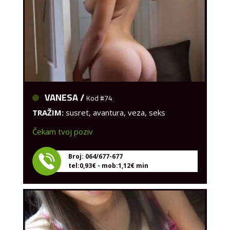
VANESA /
Kod #74
TRAŽIM:
susret, avantura, veza, seks
Čekam tvoj poziv
Broj: 064/677-677
tel:0,93€ - mob:1,12€ min