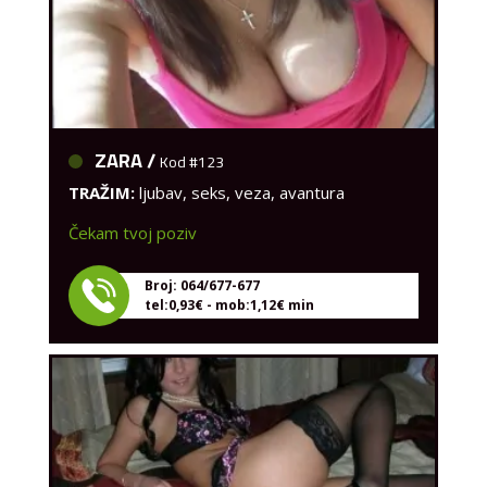
ZARA /
Kod #123
TRAŽIM:
ljubav, seks, veza, avantura
Čekam tvoj poziv
Broj: 064/677-677
tel:0,93€ - mob:1,12€ min