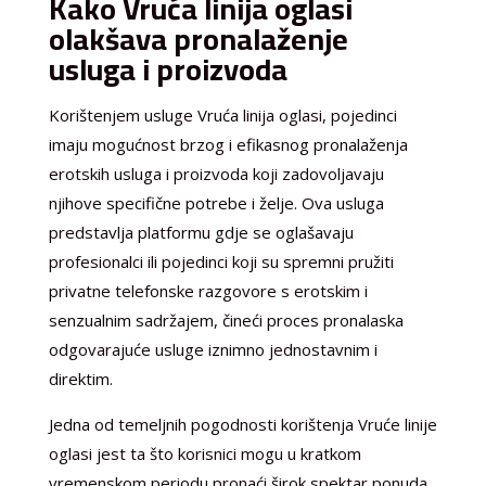
Kako Vruća linija oglasi
olakšava pronalaženje
usluga i proizvoda
Korištenjem usluge Vruća linija oglasi, pojedinci
imaju mogućnost brzog i efikasnog pronalaženja
erotskih usluga i proizvoda koji zadovoljavaju
njihove specifične potrebe i želje. Ova usluga
predstavlja platformu gdje se oglašavaju
profesionalci ili pojedinci koji su spremni pružiti
privatne telefonske razgovore s erotskim i
senzualnim sadržajem, čineći proces pronalaska
odgovarajuće usluge iznimno jednostavnim i
direktim.
Jedna od temeljnih pogodnosti korištenja Vruće linije
oglasi jest ta što korisnici mogu u kratkom
vremenskom periodu pronaći širok spektar ponuda.