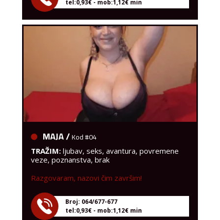
MAJA /
Kod #04
TRAŽIM:
ljubav, seks, avantura, povremene
veze, poznanstva, brak
Razgovaram, nazovi čim završim!
Broj: 064/677-677
tel:0,93€ - mob:1,12€ min