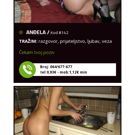
ANĐELA /
Kod #142
TRAŽIM:
razgovor, prijateljstvo, ljubav, veza
Čekam tvoj poziv
Broj: 064/677-677
tel:0,93€ - mob:1,12€ min