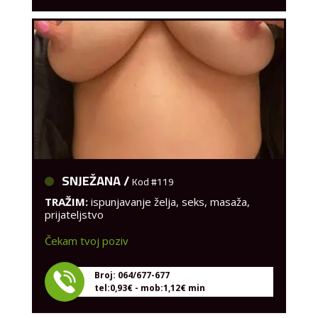
SNJEŽANA /
Kod #119
TRAŽIM:
ispunjavanje želja, seks, masaža,
prijateljstvo
Čekam tvoj poziv
Broj: 064/677-677
tel:0,93€ - mob:1,12€ min