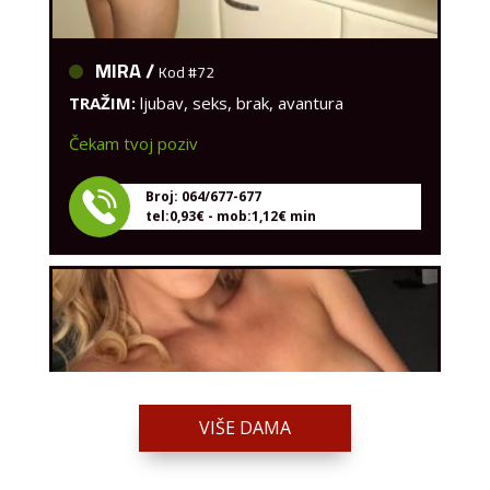
MIRA /
Kod #72
TRAŽIM:
ljubav, seks, brak, avantura
Čekam tvoj poziv
Broj: 064/677-677
tel:0,93€ - mob:1,12€ min
VIŠE DAMA