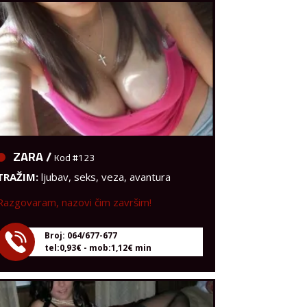
ZARA /
Kod #123
TRAŽIM:
ljubav, seks, veza, avantura
Razgovaram, nazovi čim završim!
Broj: 064/677-677
tel:0,93€ - mob:1,12€ min