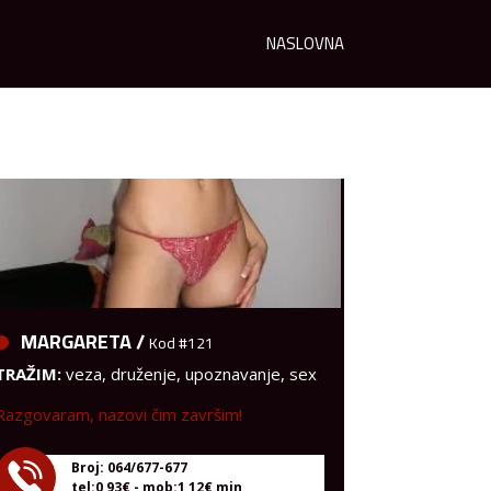
NASLOVNA
MARGARETA /
Kod #121
TRAŽIM:
veza, druženje, upoznavanje, sex
Razgovaram, nazovi čim završim!
Broj: 064/677-677
tel:0,93€ - mob:1,12€ min