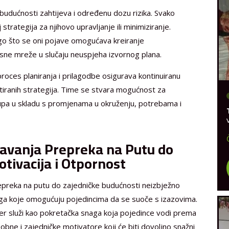
budućnosti zahtijeva i određenu dozu rizika. Svako
j strategija za njihovo upravljanje ili minimiziranje.
nego što se oni pojave omogućava kreiranje
nosne mreže u slučaju neuspjeha izvornog plana.
roces planiranja i prilagodbe osigurava kontinuiranu
tiranih strategija. Time se stvara mogućnost za
tupa u skladu s promjenama u okruženju, potrebama i
davanja Prepreka na Putu do
tivacija i Otpornost
epreka na putu do zajedničke budućnosti neizbježno
naga koje omogućuju pojedincima da se suoče s izazovima.
jer služi kao pokretačka snaga koja pojedince vodi prema
osobne i zajedničke motivatore koji će biti dovoljno snažni