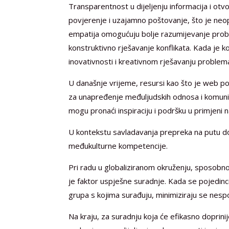
Transparentnost u dijeljenju informacija i ot
povjerenje i uzajamno poštovanje, što je neop
empatija omogućuju bolje razumijevanje probl
konstruktivno rješavanje konflikata. Kada je 
inovativnosti i kreativnom rješavanju problem
U današnje vrijeme, resursi kao što je web p
za unapređenje međuljudskih odnosa i komunikac
mogu pronaći inspiraciju i podršku u primjeni na
U kontekstu savladavanja prepreka na putu do 
međukulturne kompetencije.
Pri radu u globaliziranom okruženju, sposobnost
je faktor uspješne suradnje. Kada se pojedinci
grupa s kojima surađuju, minimiziraju se nespo
Na kraju, za suradnju koja će efikasno doprini