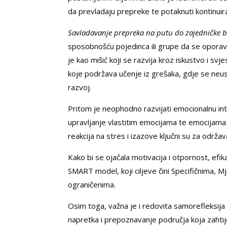
da prevladaju prepreke te potaknuti kontinui
Savladavanje prepreka na putu do zajedničke 
sposobnošću pojedinca ili grupe da se oporave 
je kao mišić koji se razvija kroz iskustvo i sv
koje podržava učenje iz grešaka, gdje se neusp
razvoj.
Pritom je neophodno razvijati emocionalnu int
upravljanje vlastitim emocijama te emocijama 
reakcija na stres i izazove ključni su za održa
Kako bi se ojačala motivacija i otpornost, efika
SMART model, koji ciljeve čini Specifičnima, 
ograničenima.
Osim toga, važna je i redovita samorefleksija
napretka i prepoznavanje područja koja zahtije