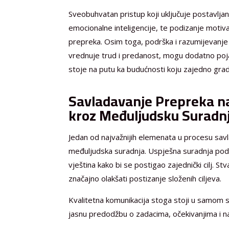
Sveobuhvatan pristup koji uključuje postavljanj
emocionalne inteligencije, te podizanje motiv
prepreka. Osim toga, podrška i razumijevanje 
vrednuje trud i predanost, mogu dodatno poj
stoje na putu ka budućnosti koju zajedno gra
Savladavanje Prepreka na
kroz Međuljudsku Suradnj
Jedan od najvažnijih elemenata u procesu sav
međuljudska suradnja. Uspješna suradnja podra
vještina kako bi se postigao zajednički cilj. S
značajno olakšati postizanje složenih ciljeva.
Kvalitetna komunikacija stoga stoji u samom sr
jasnu predodžbu o zadacima, očekivanjima i n