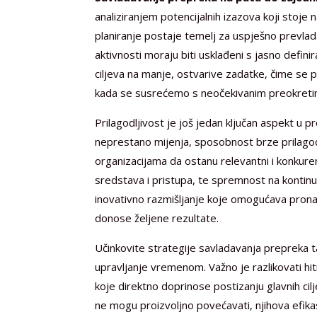
analiziranjem potencijalnih izazova koji stoje 
planiranje postaje temelj za uspješno prevlad
aktivnosti moraju biti usklađeni s jasno defini
ciljeva na manje, ostvarive zadatke, čime se
kada se susrećemo s neočekivanim preokreti
Prilagodljivost je još jedan ključan aspekt u 
neprestano mijenja, sposobnost brze prilag
organizacijama da ostanu relevantni i konkure
sredstava i pristupa, te spremnost na kontinui
inovativno razmišljanje koje omogućava pronal
donose željene rezultate.
Učinkovite strategije savladavanja prepreka ta
upravljanje vremenom. Važno je razlikovati hi
koje direktno doprinose postizanju glavnih ci
ne mogu proizvoljno povećavati, njihova efika