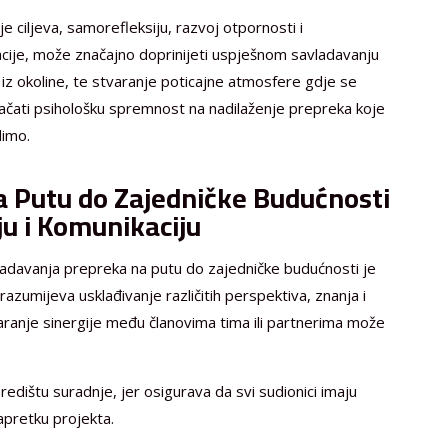
e ciljeva, samorefleksiju, razvoj otpornosti i
acije, može značajno doprinijeti uspješnom savladavanju
iz okoline, te stvaranje poticajne atmosfere gdje se
ačati psihološku spremnost na nadilaženje prepreka koje
dimo.
 Putu do Zajedničke Budućnosti
u i Komunikaciju
ladavanja prepreka na putu do zajedničke budućnosti je
zumijeva usklađivanje različitih perspektiva, znanja i
tvaranje sinergije među članovima tima ili partnerima može
edištu suradnje, jer osigurava da svi sudionici imaju
apretku projekta.