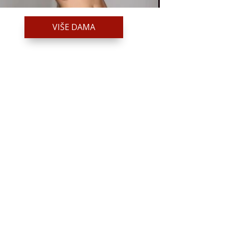
VIŠE DAMA
MARGARETA /
Kod #121
TRAŽIM:
veza, druženje, upoznavanje, sex
Razgovaram, nazovi čim završim!
Broj: 064/677-677
tel:0,93€ - mob:1,12€ min