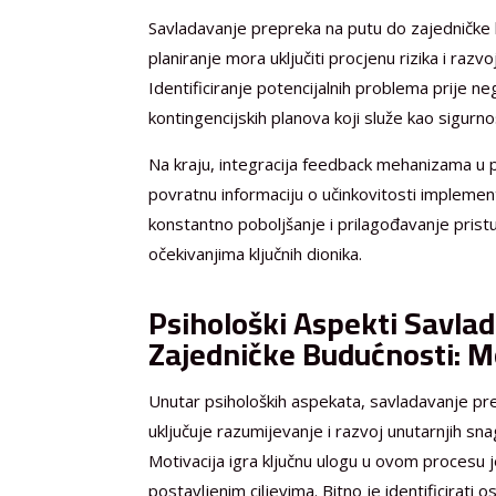
Savladavanje prepreka na putu do zajedničke 
planiranje mora uključiti procjenu rizika i razvo
Identificiranje potencijalnih problema prije 
kontingencijskih planova koji služe kao sigur
Na kraju, integracija feedback mehanizama u p
povratnu informaciju o učinkovitosti implemen
konstantno poboljšanje i prilagođavanje pris
očekivanjima ključnih dionika.
Psihološki Aspekti Savla
Zajedničke Budućnosti: Mo
Unutar psiholoških aspekata, savladavanje pr
uključuje razumijevanje i razvoj unutarnjih s
Motivacija igra ključnu ulogu u ovom procesu 
postavljenim ciljevima. Bitno je identificirati 