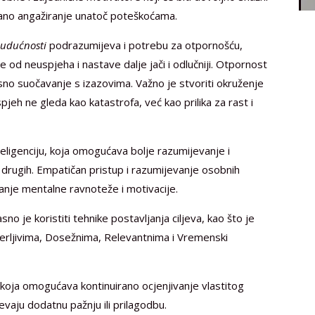
rano angažiranje unatoč poteškoćama.
budućnosti
podrazumijeva i potrebu za otpornošću,
od neuspjeha i nastave dalje jači i odlučniji. Otpornost
jesno suočavanje s izazovima. Važno je stvoriti okruženje
jeh ne gleda kao katastrofa, već kao prilika za rast i
eligenciju, koja omogućava bolje razumijevanje i
drugih. Empatičan pristup i razumijevanje osobnih
vanje mentalne ravnoteže i motivacije.
sno je koristiti tehnike postavljanja ciljeva, kao što je
Mjerljivima, Dosežnima, Relevantnima i Vremenski
 koja omogućava kontinuirano ocjenjivanje vlastitog
vaju dodatnu pažnju ili prilagodbu.