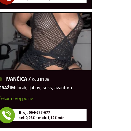
IVANČICA /
Kod #108
TRAŽIM:
brak, ljubav, seks, avantura
Čekam tvoj poziv
Broj: 064/677-677
tel:0,93€ - mob:1,12€ min