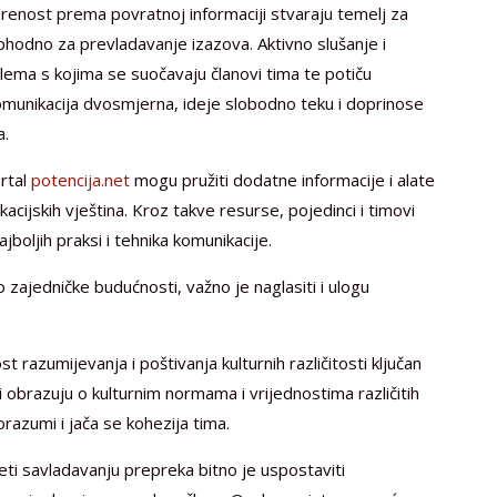
vorenost prema povratnoj informaciji stvaraju temelj za
hodno za prevladavanje izazova. Aktivno slušanje i
ema s kojima se suočavaju članovi tima te potiču
komunikacija dvosmjerna, ideje slobodno teku i doprinose
a.
ortal
potencija.net
mogu pružiti dodatne informacije i alate
ijskih vještina. Kroz takve resurse, pojedinci i timovi
jboljih praksi i tehnika komunikacije.
zajedničke budućnosti, važno je naglasiti i ulogu
 razumijevanja i poštivanja kulturnih različitosti ključan
 obrazuju o kulturnim normama i vrijednostima različitih
razumi i jača se kohezija tima.
jeti savladavanju prepreka bitno je uspostaviti