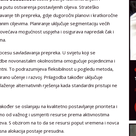
na putu ostvarenja postavljenih ciljeva. Strateško
avanje tih prepreka, gdje dugoročni planovi i kratkoročne
ranim ciljevima. Planiranje uključuje segmentaciju većih
 povećava mogućnost uspjeha i osigurava napredak čak i
ma.
procesu savladavanja prepreka. U svijetu koji se
odbe novonastalim okolnostima omogućuje pojedincima i
ntni. To podrazumijeva fleksibilnost u pogledu metoda,
rano učenje i razvoj. Prilagodba također uključuje
aženje alternativnih rješenja kada standardni pristupi ne
kođer se oslanjaju na kvalitetno postavljanje prioriteta i
tno od važnog i usmjeriti resurse prema aktivnostima
ljeva. S obzirom na to da se resursi poput vremena i novca
sna alokacija postaje presudna.