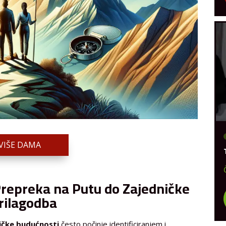
VIŠE DAMA
Prepreka na Putu do Zajedničke
Prilagodba
ičke budućnosti
često počinje identificiranjem i