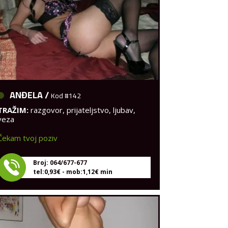
ANĐELA /
Kod #142
TRAŽIM:
razgovor, prijateljstvo, ljubav,
veza
Čekam tvoj poziv
Broj: 064/677-677
tel:0,93€ - mob:1,12€ min